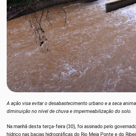
A ação visa evitar o desabastecimento urbano e a seca anim
diminuição no nível de chuva e impermeabilização do solo.
Na manhã desta terça-feira (30), foi assinado pelo governad
hídrico nas bacias hidrográficas do Rio Meia Ponte e do Rib