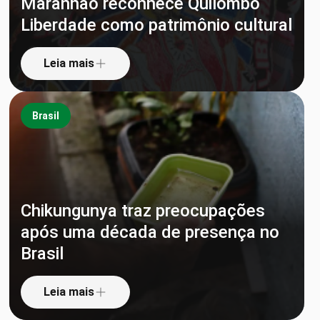
Maranhão reconhece Quilombo
Liberdade como patrimônio cultural
Leia mais
Brasil
Chikungunya traz preocupações
após uma década de presença no
Brasil
Leia mais