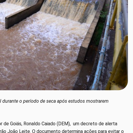
al durante o período de seca após estudos mostrarem
or de Goiás, Ronaldo Caiado (DEM), um decreto de alerta
eirão João Leite. O documento determina ações para evitar o