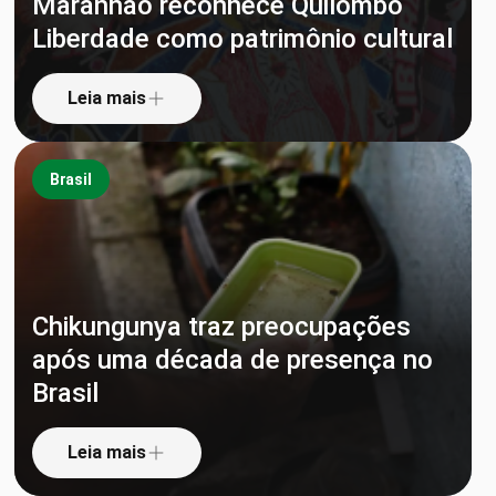
Maranhão reconhece Quilombo
Liberdade como patrimônio cultural
Leia mais
Brasil
Chikungunya traz preocupações
após uma década de presença no
Brasil
Leia mais