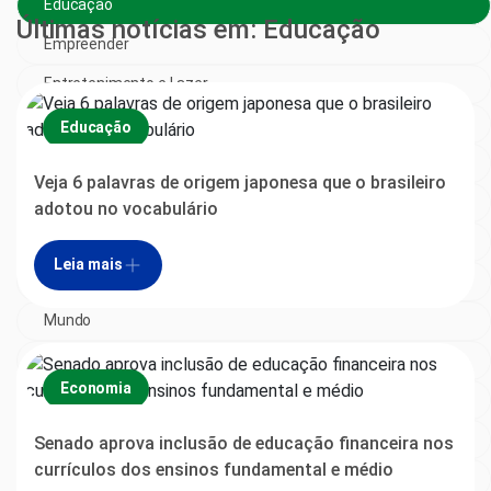
Educação
Últimas notícias em: Educação
Empreender
Entretenimento e Lazer
Especial
Educação
Esporte
Veja 6 palavras de origem japonesa que o brasileiro
Gastronomia
adotou no vocabulário
Goiás
Leia mais
Magazine
Mundo
Música
Economia
Política
Saúde
Senado aprova inclusão de educação financeira nos
currículos dos ensinos fundamental e médio
Sem categoria