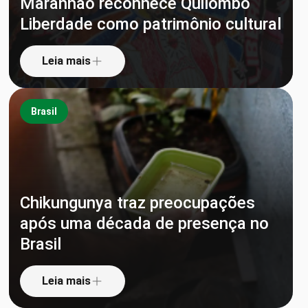
Maranhão reconhece Quilombo
Liberdade como patrimônio cultural
Leia mais
Brasil
Chikungunya traz preocupações
após uma década de presença no
Brasil
Leia mais