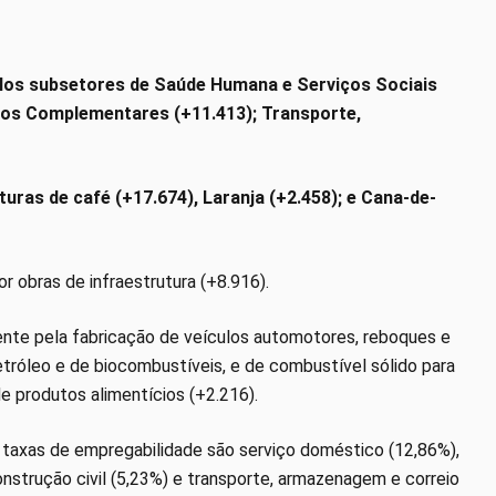
elos subsetores de Saúde Humana e Serviços Sociais
iços Complementares (+11.413); Transporte,
uras de café (+17.674), Laranja (+2.458); e Cana-de-
r obras de infraestrutura (+8.916).
mente pela fabricação de veículos automotores, reboques e
etróleo e de biocombustíveis, e de combustível sólido para
de produtos alimentícios (+2.216).
 taxas de empregabilidade são serviço doméstico (12,86%),
onstrução civil (5,23%) e transporte, armazenagem e correio