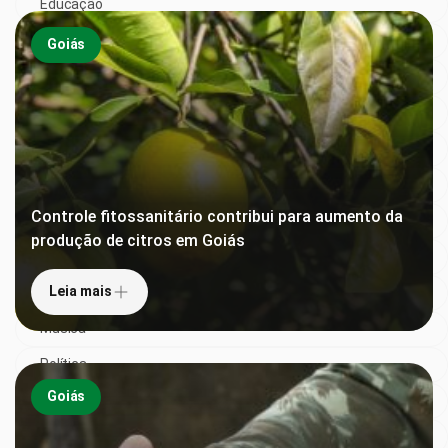
Educação
Empreender
Goiás
Entretenimento e Lazer
Especial
Esporte
Gastronomia
Controle fitossanitário contribui para aumento da
Goiás
produção de citros em Goiás
Magazine
Leia mais
Mundo
Música
Política
Goiás
Saúde
Sem categoria