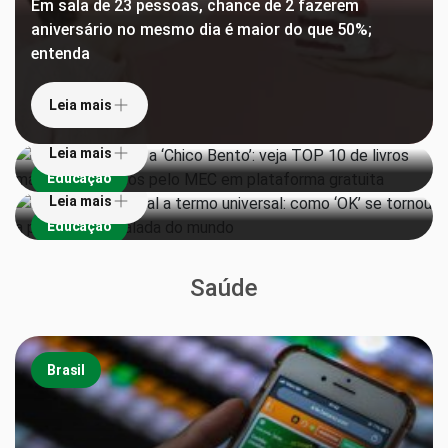
Em sala de 23 pessoas, chance de 2 fazerem
aniversário no mesmo dia é maior do que 50%;
entenda
De ‘Torto Arado’ a ‘Chico Bento’: veja TOP 10 de
livros mais emprestados pelo MEC em plataforma
gratuita
Leia mais
De piada em jornal a termo universal: como ‘OK’ se
tornou a palavra mais falada do mundo
Leia mais
Educação
Leia mais
Educação
Saúde
Brasil