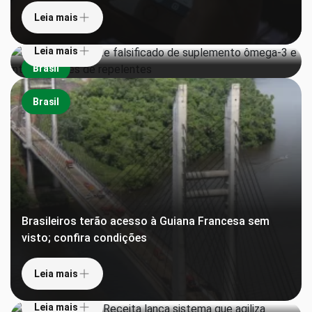
ômega-3 e interdita lotes de repelentes
Leia mais
Leia mais
Brasil
Brasil
Brasileiros terão acesso à Guiana Francesa sem
visto; confira condições
‘Pula alfândega’: Receita lança sistema que agiliza
declaração de bens e desembarque de viajantes
Leia mais
Teatros da Amazônia são reconhecidos pela
Unesco como Patrimônio Mundial
Leia mais