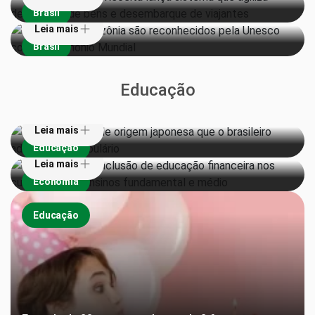
Brasil
Leia mais
Brasil
Veja 6 palavras de origem japonesa que o brasileiro
Educação
adotou no vocabulário
Senado aprova inclusão de educação financeira nos
currículos dos ensinos fundamental e médio
Leia mais
Educação
Leia mais
Economia
Educação