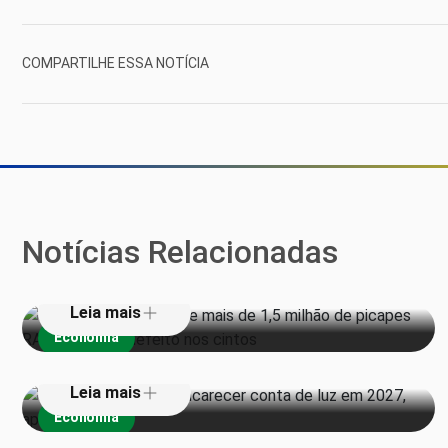
COMPARTILHE ESSA NOTÍCIA
Stellantis faz recall de mais de 1,5
milhão de picapes RAM 1500 por
Notícias Relacionadas
defeito nos cintos
Super El Niño pode encarecer
conta de luz em 2027, aponta
Leia mais
estudo
Economia
Leia mais
Economia