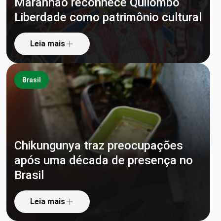
Maranhão reconhece Quilombo
Liberdade como patrimônio cultural
Leia mais
Brasil
Chikungunya traz preocupações
após uma década de presença no
Brasil
Leia mais