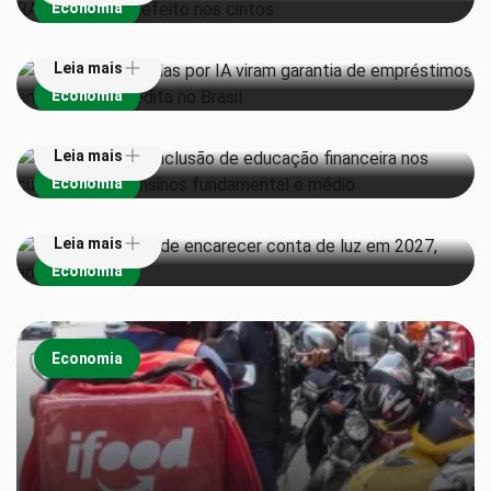
Economia
empréstimos em operação inédita no Brasil
Leia mais
Senado aprova inclusão de educação financeira nos
Economia
currículos dos ensinos fundamental e médio
Leia mais
Super El Niño pode encarecer conta de luz em 2027,
Economia
aponta estudo
Leia mais
Economia
Economia