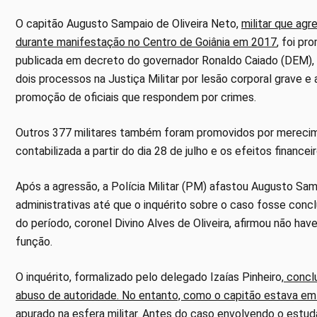
O capitão Augusto Sampaio de Oliveira Neto,
militar que ag
durante manifestação no Centro de Goiânia em 2017
, foi p
publicada em decreto do governador Ronaldo Caiado (DEM), no 
dois processos na Justiça Militar por lesão corporal grave e 
promoção de oficiais que respondem por crimes.
Outros 377 militares também foram promovidos por merecime
contabilizada a partir do dia 28 de julho e os efeitos finance
Após a agressão, a Polícia Militar (PM) afastou Augusto Sa
administrativas até que o inquérito sobre o caso fosse concl
do período, coronel Divino Alves de Oliveira, afirmou não ha
função.
O inquérito, formalizado pelo delegado Izaías Pinheiro,
conclu
abuso de autoridade. No entanto, como o capitão estava em s
apurado na esfera militar
. Antes do caso envolvendo o estuda