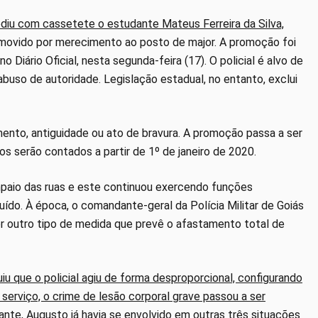
rediu com cassetete o estudante Mateus Ferreira da Silva,
romovido por merecimento ao posto de major. A promoção foi
Diário Oficial, nesta segunda-feira (17). O policial é alvo de
abuso de autoridade. Legislação estadual, no entanto, exclui
nto, antiguidade ou ato de bravura. A promoção passa a ser
iros serão contados a partir de 1º de janeiro de 2020.
mpaio das ruas e este continuou exercendo funções
uído. À época, o comandante-geral da Polícia Militar de Goiás
ver outro tipo de medida que prevê o afastamento total de
iu que o policial agiu de forma desproporcional, configurando
erviço, o crime de lesão corporal grave passou a ser
nte, Augusto já havia se envolvido em outras três situações