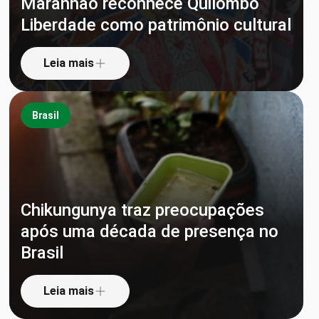
Maranhão reconhece Quilombo
Liberdade como patrimônio cultural
Leia mais
Brasil
Chikungunya traz preocupações
após uma década de presença no
Brasil
Leia mais