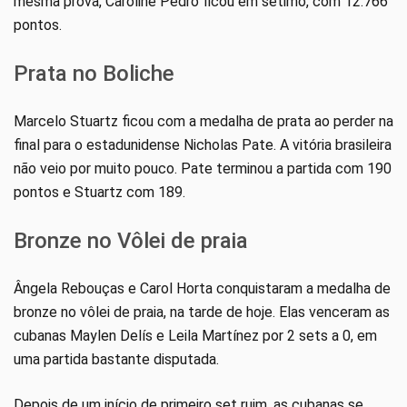
mesma prova, Caroline Pedro ficou em sétimo, com 12.766
pontos.
Prata no Boliche
Marcelo Stuartz ficou com a medalha de prata ao perder na
final para o estadunidense Nicholas Pate. A vitória brasileira
não veio por muito pouco. Pate terminou a partida com 190
pontos e Stuartz com 189.
Bronze no Vôlei de praia
Ângela Rebouças e Carol Horta conquistaram a medalha de
bronze no vôlei de praia, na tarde de hoje. Elas venceram as
cubanas Maylen Delís e Leila Martínez por 2 sets a 0, em
uma partida bastante disputada.
Depois de um início de primeiro set ruim, as cubanas se