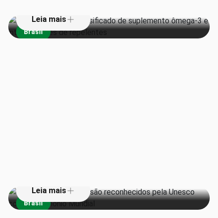
Leia mais
Brasil
Teatros da Amazônia são
reconhecidos pela Unesco como
Patrimônio Mundial
Leia mais
Brasil