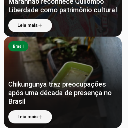
Maranhão reconhece Quilombo
Liberdade como patrimônio cultural
Leia mais
Brasil
Chikungunya traz preocupações
após uma década de presença no
Brasil
Leia mais