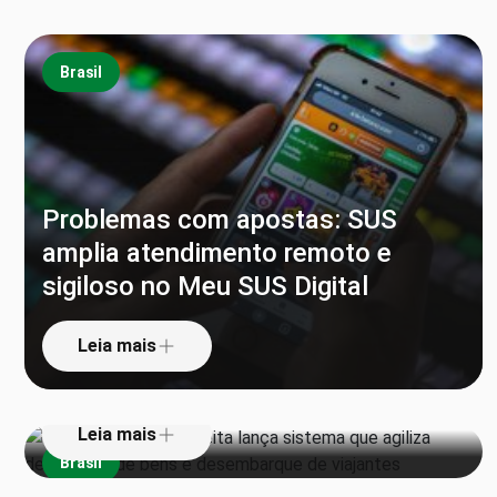
Brasil
Problemas com apostas: SUS
amplia atendimento remoto e
sigiloso no Meu SUS Digital
‘Pula alfândega’: Receita lança
sistema que agiliza declaração de
Leia mais
bens e desembarque de viajantes
Leia mais
Brasil