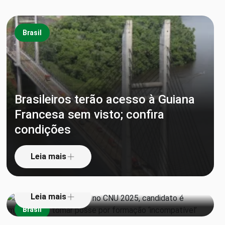
Brasil
Brasileiros terão acesso à Guiana
Francesa sem visto; confira
Aprovado em 1º lugar no CNU
condições
2025, candidato é impedido de
tomar posse por formação
Leia mais
‘incompatível’
Leia mais
Brasil