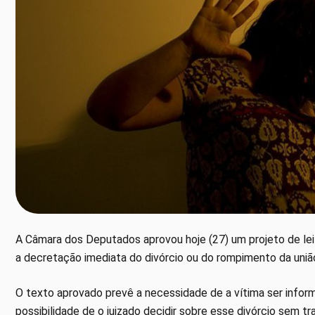
A Câmara dos Deputados aprovou hoje (27) um projeto de lei q
a decretação imediata do divórcio ou do rompimento da uniã
O texto aprovado prevê a necessidade de a vítima ser inform
possibilidade de o juizado decidir sobre esse divórcio sem tr