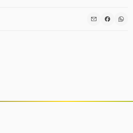
Anvisa proíbe lote falsificado de
suplemento ômega-3 e interdita
lotes de repelentes