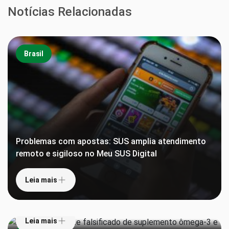
Notícias Relacionadas
Brasil
Problemas com apostas: SUS amplia atendimento
remoto e sigiloso no Meu SUS Digital
Leia mais
Anvisa proíbe lote falsificado de suplemento
ômega-3 e interdita lotes de repelentes
Leia mais