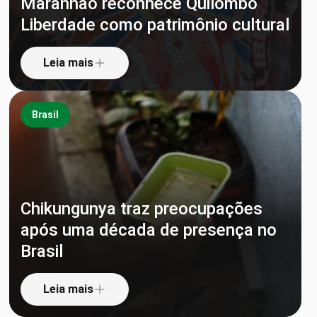
Maranhão reconhece Quilombo
Liberdade como patrimônio cultural
Leia mais
Brasil
Chikungunya traz preocupações
após uma década de presença no
Brasil
Leia mais