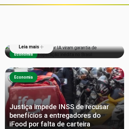
Vacas monitoradas por IA viram
garantia de empréstimos em
operação inédita no Brasil
Leia mais
Economia
Economia
Justiça impede INSS de recusar
benefícios a entregadores do
iFood por falta de carteira