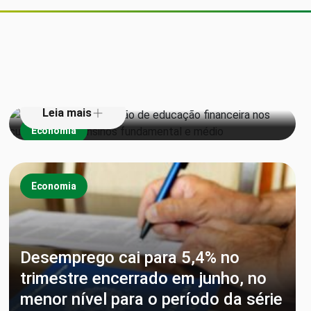
Senado aprova inclusão de
educação financeira nos currículos
dos ensinos fundamental e médio
Leia mais
Economia
Economia
Desemprego cai para 5,4% no
trimestre encerrado em junho, no
menor nível para o período da série