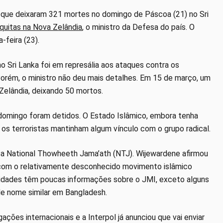
 que deixaram 321 mortes no domingo de Páscoa (21) no Sri
uitas na Nova Zelândia
, o ministro da Defesa do país. O
-feira (23).
o Sri Lanka foi em represália aos ataques contra os
orém, o ministro não deu mais detalhes. Em 15 de março, um
elândia, deixando 50 mortos.
domingo foram detidos. O Estado Islâmico, embora tenha
 os terroristas mantinham algum vínculo com o grupo radical.
ica National Thowheeth Jama’ath (NTJ). Wijewardene afirmou
 com o relativamente desconhecido movimento islâmico
toridades têm poucas informações sobre o JMI, exceto alguns
de nome similar em Bangladesh.
gações internacionais e a Interpol já anunciou que vai enviar