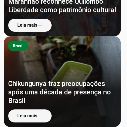
Maranhão reconhece Quilombo
Liberdade como patrimônio cultural
Leia mais
Brasil
Chikungunya traz preocupações
após uma década de presença no
Brasil
Leia mais