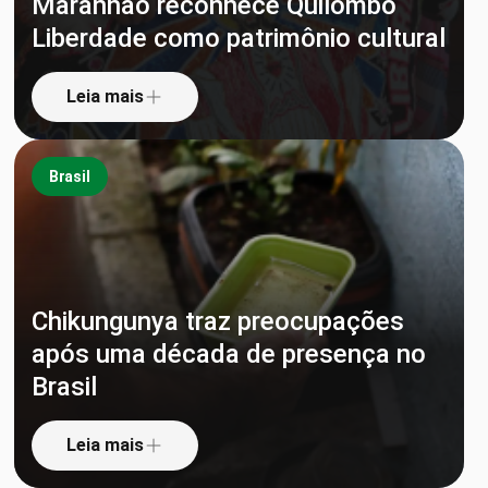
Maranhão reconhece Quilombo
Liberdade como patrimônio cultural
Leia mais
Brasil
Chikungunya traz preocupações
após uma década de presença no
Brasil
Leia mais