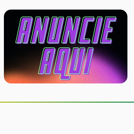
Quanto café é saudável tomar por
dia? Estudo indica consumo
associado a menor risco de
doenças do coração