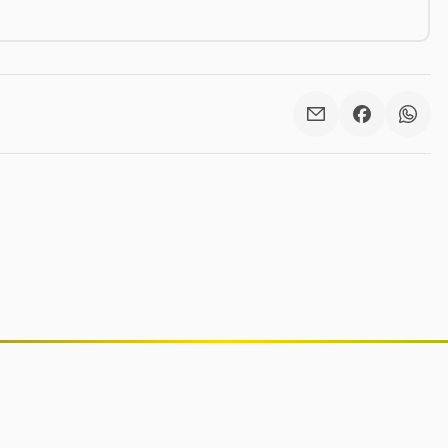
Anvisa proíbe lote falsificado de
suplemento ômega-3 e interdita
lotes de repelentes