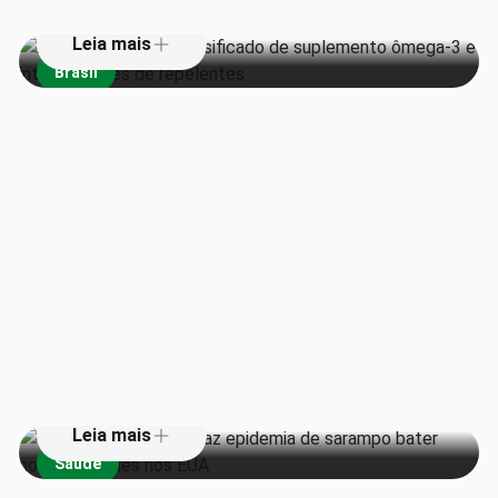
Leia mais
Brasil
Queda na vacinação faz epidemia
de sarampo bater novos recordes
nos EUA
Leia mais
Saúde