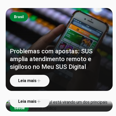
Brasil
Problemas com apostas: SUS
amplia atendimento remoto e
sigiloso no Meu SUS Digital
Por que a Coreia do Sul está
virando um dos principais destinos
Leia mais
do turismo médico
Leia mais
Saúde