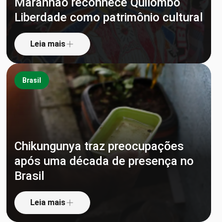
Maranhão reconhece Quilombo
Liberdade como patrimônio cultural
Leia mais
Brasil
Chikungunya traz preocupações
após uma década de presença no
Brasil
Leia mais