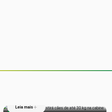
Companhia aérea permitirá cães de
até 30 kg na cabine do avião
Derrota na Justiça pode custar
milhões ao príncipe Harry e outras
Leia mais