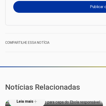
COMPARTILHE ESSA NOTÍCIA
Testes de tratamento para cepa do
Ebola responsável por surto no
Notícias Relacionadas
Congo são promissores, diz OMS
Mais de 100 brasileiros morrem na
Leia mais