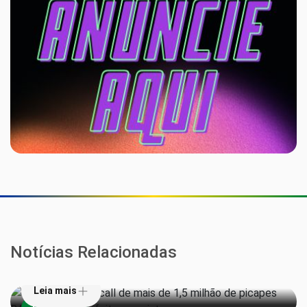
Stellantis faz recall de mais de 1,5 milhão de
Notícias Relacionadas
picapes RAM 1500 por defeito nos cintos
Leia mais
Vacas monitoradas por IA viram garantia de