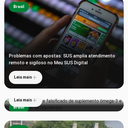
Brasil
Problemas com apostas: SUS amplia atendimento
remoto e sigiloso no Meu SUS Digital
Leia mais
Anvisa proíbe lote falsificado de suplemento
ômega-3 e interdita lotes de repelentes
Leia mais
Brasil