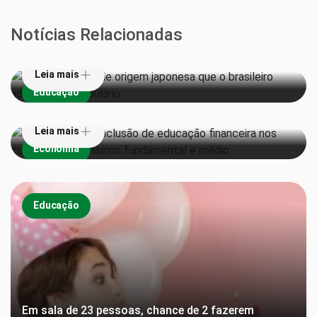
Veja 6 palavras de origem japonesa que o brasileiro
Notícias Relacionadas
adotou no vocabulário
Leia mais
Senado aprova inclusão de educação financeira nos
Educação
currículos dos ensinos fundamental e médio
Leia mais
Economia
Educação
Em sala de 23 pessoas, chance de 2 fazerem