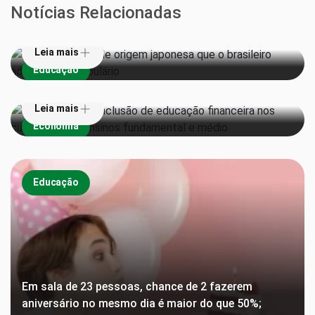
Notícias Relacionadas
adotou no vocabulário
Leia mais
Senado aprova inclusão de educação financeira nos
Educação
currículos dos ensinos fundamental e médio
Leia mais
Economia
Educação
Em sala de 23 pessoas, chance de 2 fazerem
aniversário no mesmo dia é maior do que 50%;