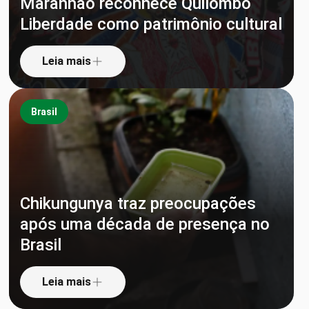
Maranhão reconhece Quilombo
Liberdade como patrimônio cultural
Leia mais
Brasil
Chikungunya traz preocupações
após uma década de presença no
Brasil
Leia mais