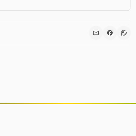
Governo Trump revitaliza estátuas
históricas em Washington D.C. em
projeto que custou R$ 25 milhões