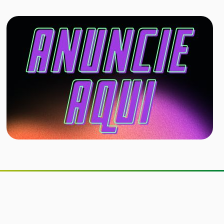
Companhia aérea permitirá cães de
até 30 kg na cabine do avião