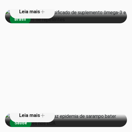
Leia mais
Brasil
Queda na vacinação faz epidemia
de sarampo bater novos recordes
nos EUA
Leia mais
Saúde