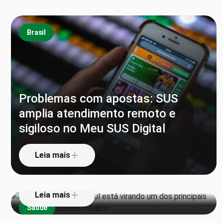
Brasil
Problemas com apostas: SUS
amplia atendimento remoto e
sigiloso no Meu SUS Digital
Por que a Coreia do Sul está
virando um dos principais destinos
Leia mais
do turismo médico
Leia mais
Saúde