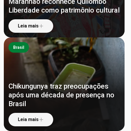
Maranhão reconhece Quilombo
Liberdade como patrimônio cultural
Leia mais
Brasil
Chikungunya traz preocupações
após uma década de presença no
Brasil
Leia mais