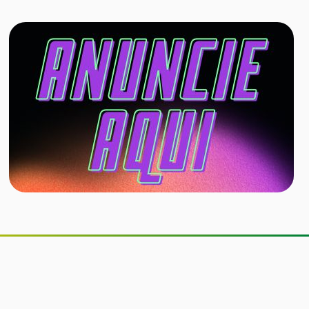
Quanto café é saudável tomar por
dia? Estudo indica consumo
associado a menor risco de
doenças do coração