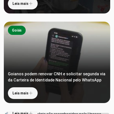
Leia mais
Goiás
Goianos podem renovar CNH e solicitar segunda via
da Carteira de Identidade Nacional pelo WhatsApp
Leia mais
Teatros da Amazônia são reconhecidos pela
Unesco como Patrimônio Mundial
Leia mais