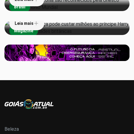
Derrota na Justiça pode custar milhões ao príncipe
Brasil
Harry e outras celebridades britânicas
Leia mais
Magazine
Beleza