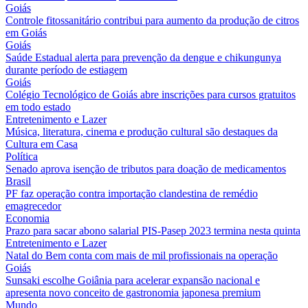
Goiás
Controle fitossanitário contribui para aumento da produção de citros
em Goiás
Goiás
Saúde Estadual alerta para prevenção da dengue e chikungunya
durante período de estiagem
Goiás
Colégio Tecnológico de Goiás abre inscrições para cursos gratuitos
em todo estado
Entretenimento e Lazer
Música, literatura, cinema e produção cultural são destaques da
Cultura em Casa
Política
Senado aprova isenção de tributos para doação de medicamentos
Brasil
PF faz operação contra importação clandestina de remédio
emagrecedor
Economia
Prazo para sacar abono salarial PIS-Pasep 2023 termina nesta quinta
Entretenimento e Lazer
Natal do Bem conta com mais de mil profissionais na operação
Goiás
Sunsaki escolhe Goiânia para acelerar expansão nacional e
apresenta novo conceito de gastronomia japonesa premium
Mundo