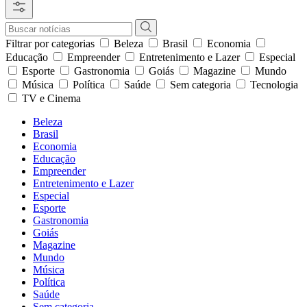
Filtrar por categorias
Beleza
Brasil
Economia
Educação
Empreender
Entretenimento e Lazer
Especial
Esporte
Gastronomia
Goiás
Magazine
Mundo
Música
Política
Saúde
Sem categoria
Tecnologia
TV e Cinema
Beleza
Brasil
Economia
Educação
Empreender
Entretenimento e Lazer
Especial
Esporte
Gastronomia
Goiás
Magazine
Mundo
Música
Política
Saúde
Sem categoria