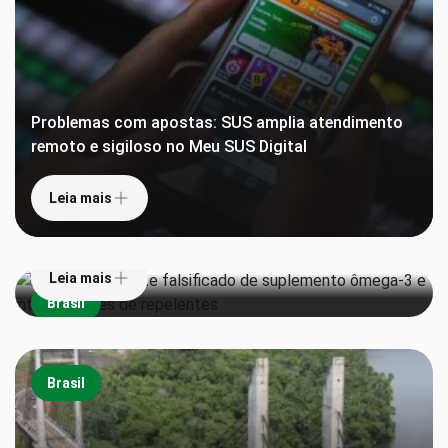
Problemas com apostas: SUS amplia atendimento
remoto e sigiloso no Meu SUS Digital
Leia mais
Anvisa proíbe lote falsificado de suplemento
ômega-3 e interdita lotes de repelentes
Leia mais
Brasil
Brasil