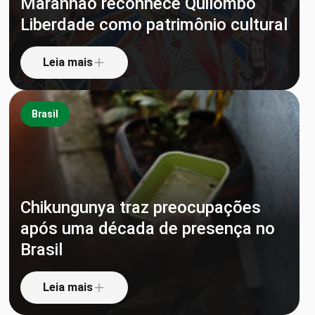
Maranhão reconhece Quilombo
Liberdade como patrimônio cultural
Leia mais
Brasil
Chikungunya traz preocupações
após uma década de presença no
Brasil
Leia mais