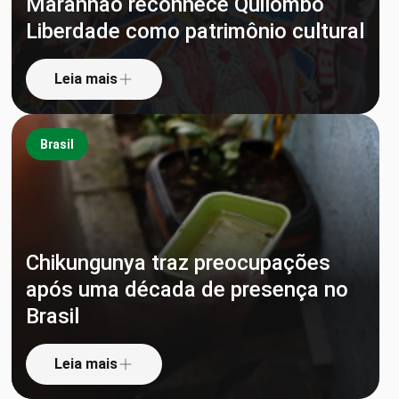
Maranhão reconhece Quilombo
Liberdade como patrimônio cultural
Leia mais
Brasil
Chikungunya traz preocupações
após uma década de presença no
Brasil
Leia mais