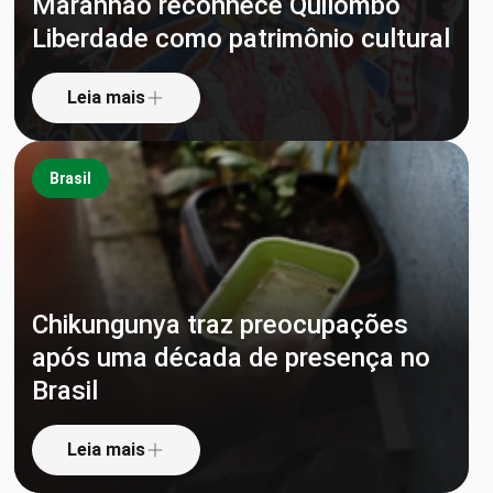
Maranhão reconhece Quilombo
Liberdade como patrimônio cultural
Leia mais
Brasil
Chikungunya traz preocupações
após uma década de presença no
Brasil
Leia mais