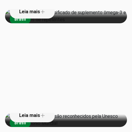
Leia mais
Brasil
Teatros da Amazônia são
reconhecidos pela Unesco como
Patrimônio Mundial
Leia mais
Brasil