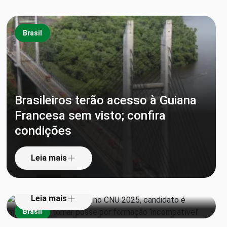
Brasil
Brasileiros terão acesso à Guiana
Francesa sem visto; confira
Aprovado em 1º lugar no CNU
condições
2025, candidato é impedido de
tomar posse por formação
Leia mais
‘incompatível’
Leia mais
Brasil