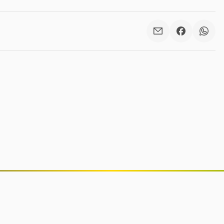
Anvisa proíbe lote falsificado de
suplemento ômega-3 e interdita
lotes de repelentes