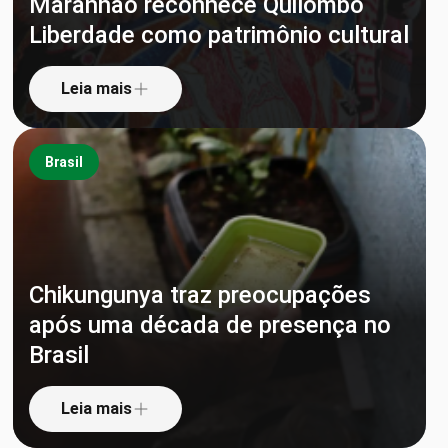
Maranhão reconhece Quilombo
Liberdade como patrimônio cultural
Leia mais
Brasil
Chikungunya traz preocupações
após uma década de presença no
Brasil
Leia mais