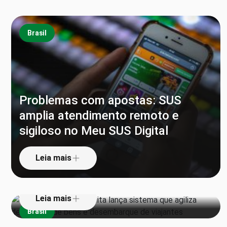
Brasil
Problemas com apostas: SUS
amplia atendimento remoto e
sigiloso no Meu SUS Digital
‘Pula alfândega’: Receita lança
sistema que agiliza declaração de
Leia mais
bens e desembarque de viajantes
Leia mais
Brasil