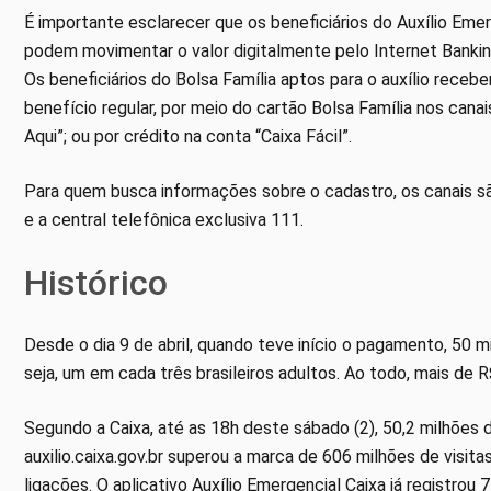
É importante esclarecer que os beneficiários do Auxílio Em
podem movimentar o valor digitalmente pelo Internet Banki
Os beneficiários do Bolsa Família aptos para o auxílio rec
benefício regular, por meio do cartão Bolsa Família nos can
Aqui”; ou por crédito na conta “Caixa Fácil”.
Para quem busca informações sobre o cadastro, os canais são o
e a central telefônica exclusiva 111.
Histórico
Desde o dia 9 de abril, quando teve início o pagamento, 50 mi
seja, um em cada três brasileiros adultos. Ao todo, mais de R
Segundo a Caixa, até as 18h deste sábado (2), 50,2 milhões d
auxilio.caixa.gov.br superou a marca de 606 milhões de visita
ligações. O aplicativo Auxílio Emergencial Caixa já registrou