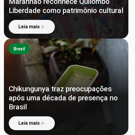
Maranhão reconhece Quilombo
Liberdade como patrimônio cultural
Leia mais
Brasil
Chikungunya traz preocupações
após uma década de presença no
Brasil
Leia mais