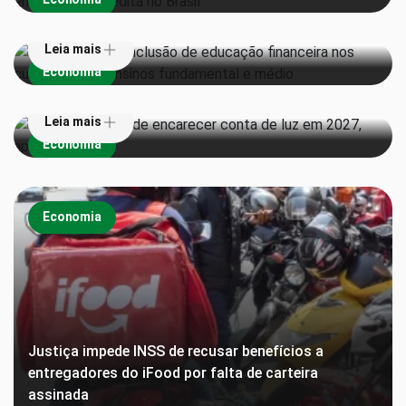
currículos dos ensinos fundamental e médio
Leia mais
Super El Niño pode encarecer conta de luz em 2027,
Economia
aponta estudo
Leia mais
Economia
Economia
Justiça impede INSS de recusar benefícios a
entregadores do iFood por falta de carteira
assinada