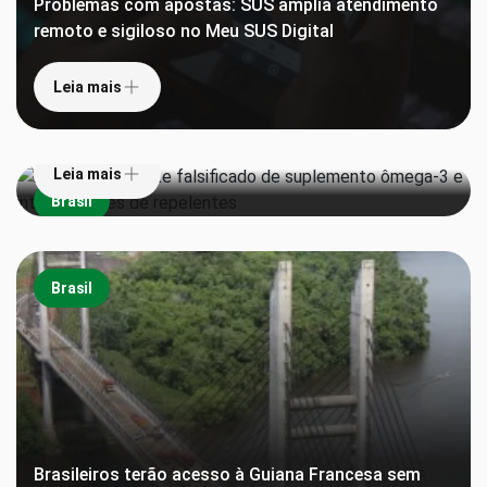
Problemas com apostas: SUS amplia atendimento
remoto e sigiloso no Meu SUS Digital
Leia mais
Anvisa proíbe lote falsificado de suplemento
ômega-3 e interdita lotes de repelentes
Leia mais
Brasil
Brasil
Brasileiros terão acesso à Guiana Francesa sem