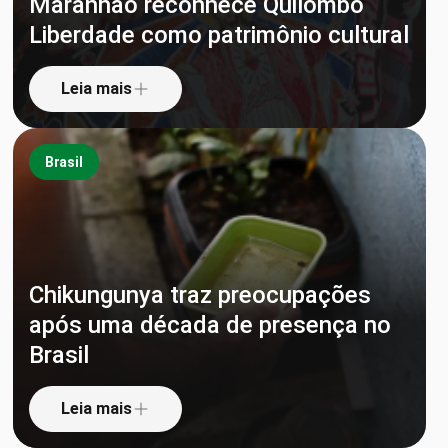
Maranhão reconhece Quilombo
Liberdade como patrimônio cultural
Leia mais
Brasil
Chikungunya traz preocupações
após uma década de presença no
Brasil
Leia mais