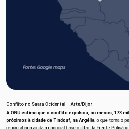
Conflito no Saara Ocidental –
Arte/Dijor
A ONU estima que o conflito expulsou, ao menos, 173 m
próximos à cidade de Tindouf, na Argélia
, o que torna o 
região abriga ainda a principal base militar da Frente Polisário