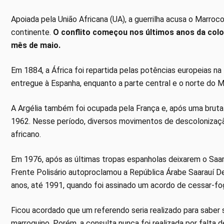
Apoiada pela União Africana (UA), a guerrilha acusa o Marroco
continente.
O conflito começou nos últimos anos da col
mês de maio.
Em 1884, a África foi repartida pelas potências europeias na
entregue à Espanha, enquanto a parte central e o norte do M
A Argélia também foi ocupada pela França e, após uma brutal
1962. Nesse período, diversos movimentos de descolonizaçã
africano.
Em 1976, após as últimas tropas espanholas deixarem o Saar
Frente Polisário autoproclamou a República Árabe Saarauí De
anos, até 1991, quando foi assinado um acordo de cessar-f
Ficou acordado que um referendo seria realizado para saber s
marroquino. Porém, a consulta nunca foi realizada por falta