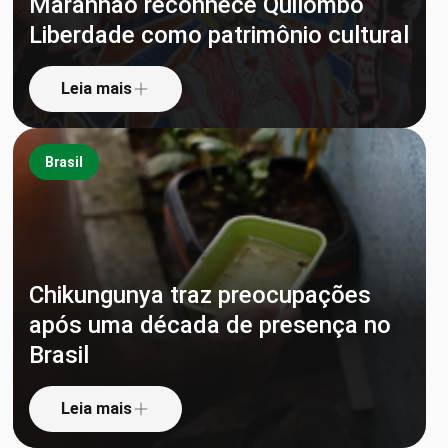
Maranhão reconhece Quilombo
Liberdade como patrimônio cultural
Leia mais
Brasil
Chikungunya traz preocupações
após uma década de presença no
Brasil
Leia mais