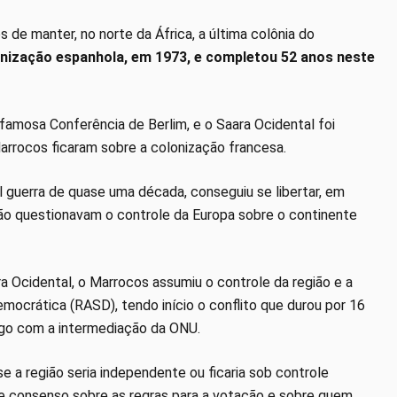
s de manter, no norte da África, a última colônia do
onização espanhola, em 1973, e completou 52 anos neste
 famosa Conferência de Berlim, e o Saara Ocidental foi
arrocos ficaram sobre a colonização francesa.
 guerra de quase uma década, conseguiu se libertar, em
o questionavam o controle da Europa sobre o continente
a Ocidental, o Marrocos assumiu o controle da região e a
mocrática (RASD), tendo início o conflito que durou por 16
ogo com a intermediação da ONU.
e a região seria independente ou ficaria sob controle
 de consenso sobre as regras para a votação e sobre quem