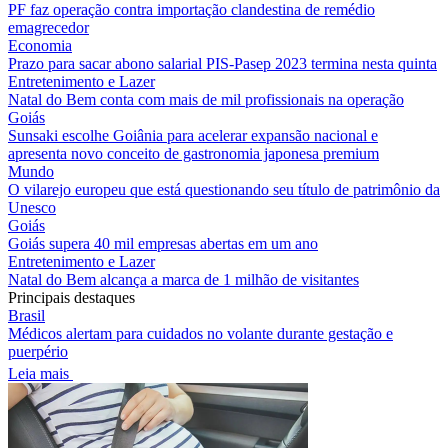
PF faz operação contra importação clandestina de remédio
emagrecedor
Economia
Prazo para sacar abono salarial PIS-Pasep 2023 termina nesta quinta
Entretenimento e Lazer
Natal do Bem conta com mais de mil profissionais na operação
Goiás
Sunsaki escolhe Goiânia para acelerar expansão nacional e
apresenta novo conceito de gastronomia japonesa premium
Mundo
O vilarejo europeu que está questionando seu título de patrimônio da
Unesco
Goiás
Goiás supera 40 mil empresas abertas em um ano
Entretenimento e Lazer
Natal do Bem alcança a marca de 1 milhão de visitantes
Principais destaques
Brasil
Médicos alertam para cuidados no volante durante gestação e
puerpério
Leia mais