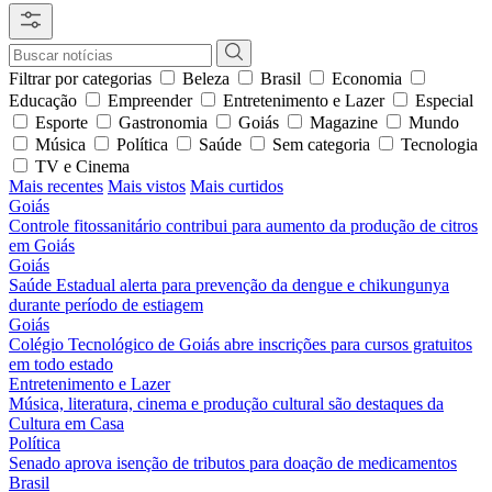
Filtrar por categorias
Beleza
Brasil
Economia
Educação
Empreender
Entretenimento e Lazer
Especial
Esporte
Gastronomia
Goiás
Magazine
Mundo
Música
Política
Saúde
Sem categoria
Tecnologia
TV e Cinema
Mais recentes
Mais vistos
Mais curtidos
Goiás
Controle fitossanitário contribui para aumento da produção de citros
em Goiás
Goiás
Saúde Estadual alerta para prevenção da dengue e chikungunya
durante período de estiagem
Goiás
Colégio Tecnológico de Goiás abre inscrições para cursos gratuitos
em todo estado
Entretenimento e Lazer
Música, literatura, cinema e produção cultural são destaques da
Cultura em Casa
Política
Senado aprova isenção de tributos para doação de medicamentos
Brasil