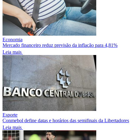
Economia
Mercado financeiro reduz previsão da inflação para 4,81%
Leia mais
Esporte
Conmebol define datas e horários das semifinais da Libertadores
Leia mais