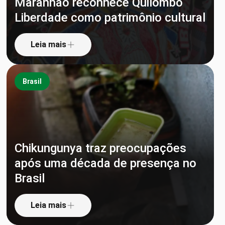
Maranhão reconhece Quilombo
Liberdade como patrimônio cultural
Leia mais
Brasil
Chikungunya traz preocupações
após uma década de presença no
Brasil
Leia mais