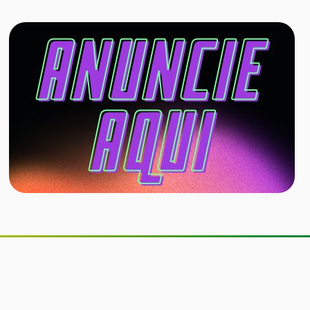
Companhia aérea permitirá cães de
até 30 kg na cabine do avião