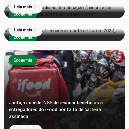
Leia mais
Super El Niño pode encarecer conta de luz em 2027,
Economia
aponta estudo
Leia mais
Economia
Economia
Justiça impede INSS de recusar benefícios a
entregadores do iFood por falta de carteira
assinada