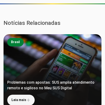
Notícias Relacionadas
Brasil
Problemas com apostas: SUS amplia atendimento
remoto e sigiloso no Meu SUS Digital
Leia mais
Anvisa proíbe lote falsificado de suplemento