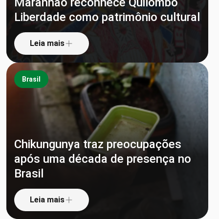
Maranhão reconhece Quilombo
Liberdade como patrimônio cultural
Leia mais
Brasil
Chikungunya traz preocupações
após uma década de presença no
Brasil
Leia mais