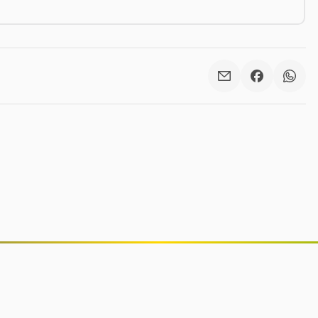
Governo Trump revitaliza estátuas
históricas em Washington D.C. em
projeto que custou R$ 25 milhões