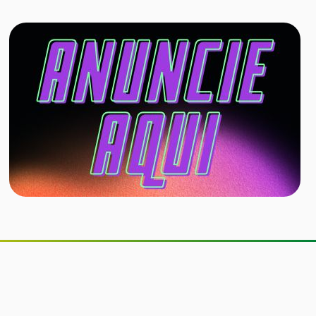
Companhia aérea permitirá cães de
até 30 kg na cabine do avião