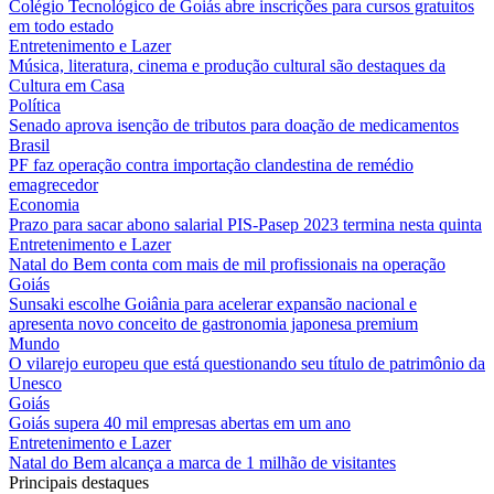
Colégio Tecnológico de Goiás abre inscrições para cursos gratuitos
em todo estado
Entretenimento e Lazer
Música, literatura, cinema e produção cultural são destaques da
Cultura em Casa
Política
Senado aprova isenção de tributos para doação de medicamentos
Brasil
PF faz operação contra importação clandestina de remédio
emagrecedor
Economia
Prazo para sacar abono salarial PIS-Pasep 2023 termina nesta quinta
Entretenimento e Lazer
Natal do Bem conta com mais de mil profissionais na operação
Goiás
Sunsaki escolhe Goiânia para acelerar expansão nacional e
apresenta novo conceito de gastronomia japonesa premium
Mundo
O vilarejo europeu que está questionando seu título de patrimônio da
Unesco
Goiás
Goiás supera 40 mil empresas abertas em um ano
Entretenimento e Lazer
Natal do Bem alcança a marca de 1 milhão de visitantes
Principais destaques