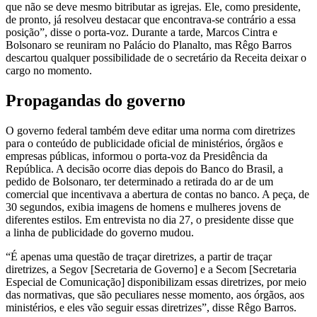
que não se deve mesmo bitributar as igrejas. Ele, como presidente,
de pronto, já resolveu destacar que encontrava-se contrário a essa
posição”, disse o porta-voz. Durante a tarde, Marcos Cintra e
Bolsonaro se reuniram no Palácio do Planalto, mas Rêgo Barros
descartou qualquer possibilidade de o secretário da Receita deixar o
cargo no momento.
Propagandas do governo
O governo federal também deve editar uma norma com diretrizes
para o conteúdo de publicidade oficial de ministérios, órgãos e
empresas públicas, informou o porta-voz da Presidência da
República. A decisão ocorre dias depois do Banco do Brasil, a
pedido de Bolsonaro, ter determinado a retirada do ar de um
comercial que incentivava a abertura de contas no banco. A peça, de
30 segundos, exibia imagens de homens e mulheres jovens de
diferentes estilos. Em entrevista no dia 27, o presidente disse que
a linha de publicidade do governo mudou.
“É apenas uma questão de traçar diretrizes, a partir de traçar
diretrizes, a Segov [Secretaria de Governo] e a Secom [Secretaria
Especial de Comunicação] disponibilizam essas diretrizes, por meio
das normativas, que são peculiares nesse momento, aos órgãos, aos
ministérios, e eles vão seguir essas diretrizes”, disse Rêgo Barros.