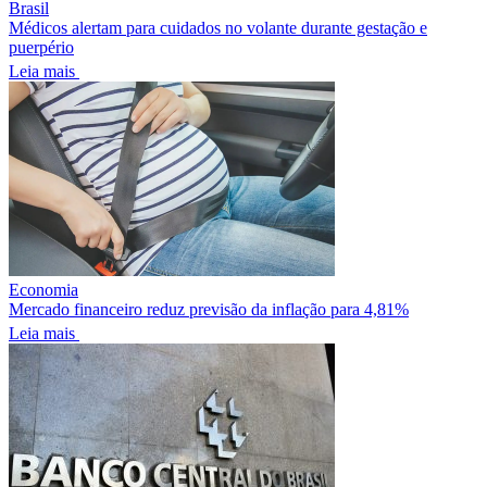
Brasil
Médicos alertam para cuidados no volante durante gestação e
puerpério
Leia mais
Economia
Mercado financeiro reduz previsão da inflação para 4,81%
Leia mais