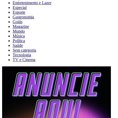
Entretenimento e Lazer
Especial
Esporte
Gastronomia
Goiás
Magazine
Mundo
Música
Política
Saúde
Sem categoria
Tecnologia
TV e Cinema