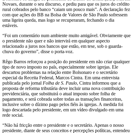
Novaes, durante o seu discurso, e pediu para que os juros do crédito
rural cobrados pelo banco “caiam um pouco mais”. A declaração fez
com que ações do BB na Bolsa de Valores de São Paulo sofressem
uma ligeira queda, mas logo se recuperaram, fechando o dia
estáveis.
“Foi um comentário num ambiente muito amigável. Obviamente que
o presidente não quer e não intervirá em qualquer aspecto
relacionado a juros nos bancos que estão, em tese, sob o guarda-
chuva do governo”, disse o porta-voz.
Rêgo Barros reforçou a posição do presidente em não criar qualquer
tipo de novo imposto no país, especialmente sobre igrejas. Ele
descartou problemas na relação entre Bolsonaro e o secretário
especial da Receita Federal, Marcos Cintra. Em uma entrevista
publicada pelo jornal
Folha de S. Paulo
, Cintra informou que a
proposta de reforma tributária deve incluir uma nova contribuição
previdenciária, que substituirá o atual imposto sobre folha de
pagamento, e será cobrada sobre todas as transações financeiras,
inclusive sobre o dízimo pago pelos fiéis às igrejas. A medida foi
logo descartada pelo presidente, em um vídeo divulgado em uma
rede social.
“Não há fricção entre o presidente e o secretário. Apenas o nosso
presidente, diante de seus conceitos e percepções políticas, entendeu