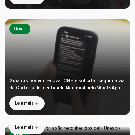
Goiás
Goianos podem renovar CNH e solicitar segunda via
da Carteira de Identidade Nacional pelo WhatsApp
Leia mais
Teatros da Amazônia são reconhecidos pela
Unesco como Patrimônio Mundial
Leia mais
Derrota na Justiça pode custar milhões ao príncipe
Brasil