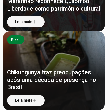
Maranhão reconhece Quilombo
Liberdade como patrimônio cultural
Leia mais
Brasil
Chikungunya traz preocupações
após uma década de presença no
Brasil
Leia mais