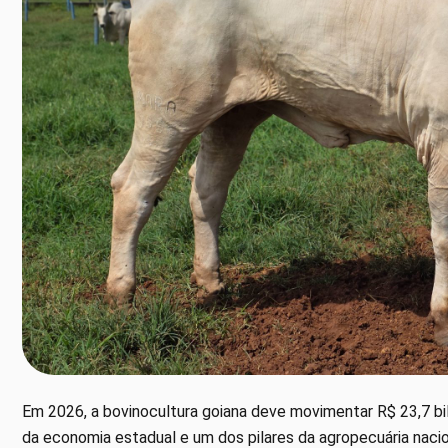
Em 2026, a bovinocultura goiana deve movimentar R$ 23,7 bi
da economia estadual e um dos pilares da agropecuária nacio