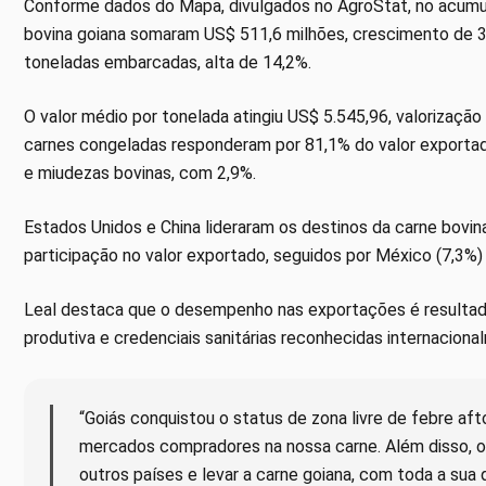
Conforme dados do Mapa, divulgados no AgroStat, no acumul
bovina goiana somaram US$ 511,6 milhões, crescimento de 
toneladas embarcadas, alta de 14,2%.
O valor médio por tonelada atingiu US$ 5.545,96, valorização
carnes congeladas responderam por 81,1% do valor exportado
e miudezas bovinas, com 2,9%.
Estados Unidos e China lideraram os destinos da carne bovi
participação no valor exportado, seguidos por México (7,3%) 
Leal destaca que o desempenho nas exportações é resultado
produtiva e credenciais sanitárias reconhecidas internaciona
“Goiás conquistou o status de zona livre de febre af
mercados compradores na nossa carne. Além disso, o 
outros países e levar a carne goiana, com toda a sua 