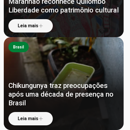
Maranhão reconhece Quilombo
Liberdade como patrimônio cultural
Leia mais
Brasil
Chikungunya traz preocupações
após uma década de presença no
Brasil
Leia mais