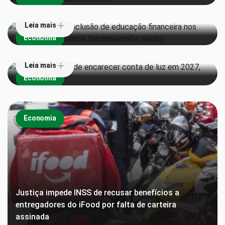
Leia mais
Super El Niño pode encarecer conta de luz em 2027,
Economia
aponta estudo
Leia mais
Economia
Economia
Justiça impede INSS de recusar benefícios a
entregadores do iFood por falta de carteira
assinada