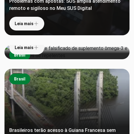
Problemas com apostas: SUS amplia atendimento
remoto e sigiloso no Meu SUS Digital
Leia mais
Anvisa proíbe lote falsificado de suplemento
ômega-3 e interdita lotes de repelentes
Leia mais
Brasil
Brasil
Brasileiros terão acesso à Guiana Francesa sem