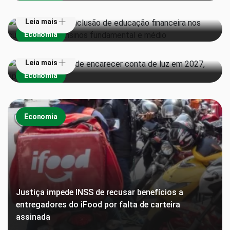
Leia mais
Super El Niño pode encarecer conta de luz em 2027,
Economia
aponta estudo
Leia mais
Economia
Economia
Justiça impede INSS de recusar benefícios a
entregadores do iFood por falta de carteira
assinada