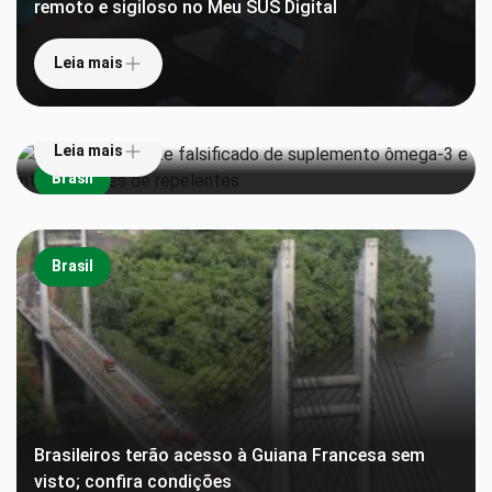
remoto e sigiloso no Meu SUS Digital
Leia mais
Anvisa proíbe lote falsificado de suplemento
ômega-3 e interdita lotes de repelentes
Leia mais
Brasil
Brasil
Brasileiros terão acesso à Guiana Francesa sem
visto; confira condições