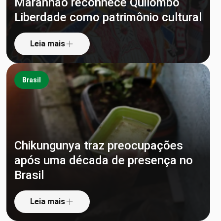
Maranhão reconhece Quilombo
Liberdade como patrimônio cultural
Leia mais
Brasil
Chikungunya traz preocupações
após uma década de presença no
Brasil
Leia mais