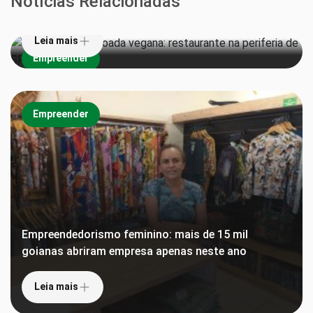
Notícias Relacionadas
periferia de SP fatura R$ 40
Leia mais
Empreender
Empreender
Empreendedorismo feminino: mais de 15 mil
goianas abriram empresa apenas neste ano
Leia mais