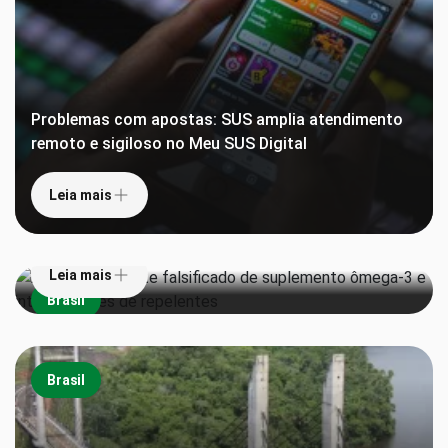
Problemas com apostas: SUS amplia atendimento
remoto e sigiloso no Meu SUS Digital
Leia mais
Anvisa proíbe lote falsificado de suplemento
ômega-3 e interdita lotes de repelentes
Leia mais
Brasil
Brasil