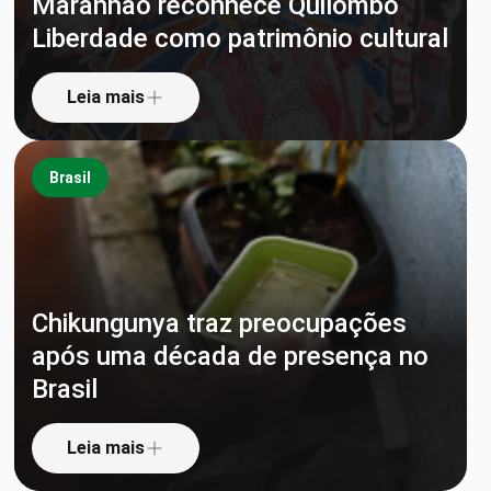
Maranhão reconhece Quilombo
Liberdade como patrimônio cultural
Leia mais
Brasil
Chikungunya traz preocupações
após uma década de presença no
Brasil
Leia mais