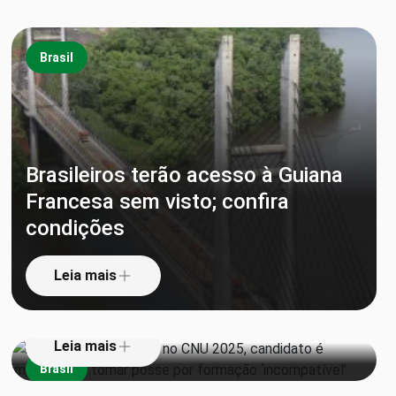
Brasil
Brasileiros terão acesso à Guiana
Francesa sem visto; confira
Aprovado em 1º lugar no CNU
condições
2025, candidato é impedido de
tomar posse por formação
Leia mais
‘incompatível’
Leia mais
Brasil