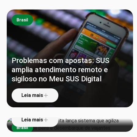
Brasil
Problemas com apostas: SUS
amplia atendimento remoto e
sigiloso no Meu SUS Digital
‘Pula alfândega’: Receita lança
sistema que agiliza declaração de
Leia mais
bens e desembarque de viajantes
Leia mais
Brasil