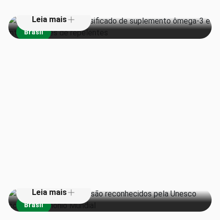
Leia mais
Brasil
Teatros da Amazônia são
reconhecidos pela Unesco como
Patrimônio Mundial
Leia mais
Brasil