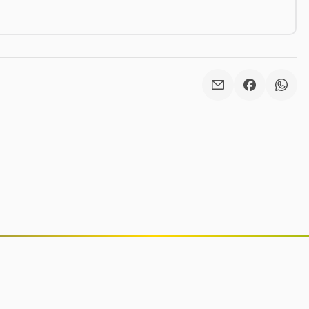
Anvisa proíbe lote falsificado de
suplemento ômega-3 e interdita
lotes de repelentes